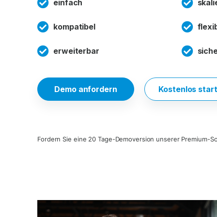
einfach
skali
kompatibel
flexi
erweiterbar
sich
Demo anfordern
Kostenlos star
Fordern Sie eine 20 Tage-Demoversion unserer Premium-So