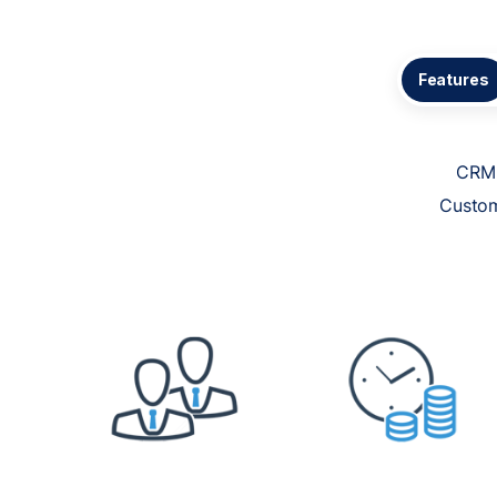
Features
CRM+
Custom