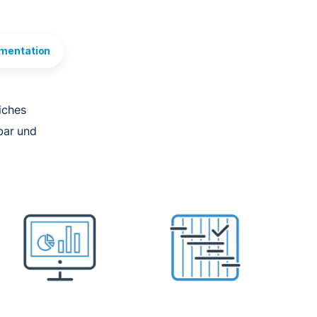
mentation
iches
bar und