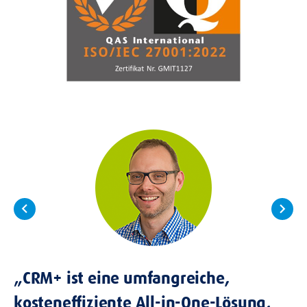
„
h
CR
keyboard_arrow_left
keyboard_arrow_right
r
d
v
is
„CRM+ ist eine umfangreiche,
ts
kosteneffiziente All-in-One-Lösung,