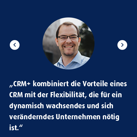
„V
in
keyboard_arrow_left
keyboard_arrow_right
an
vo
en
vo
„CRM+ kombiniert die Vorteile eines
CRM mit der Flexibilität, die für ein
Edu
dynamisch wachsendes und sich
Ene
veränderndes Unternehmen nötig
ist.“