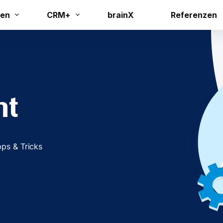
en
CRM+
brainX
Referenzen
ht
pps & Tricks