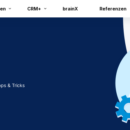
en
CRM+
brainX
Referenzen
pps & Tricks