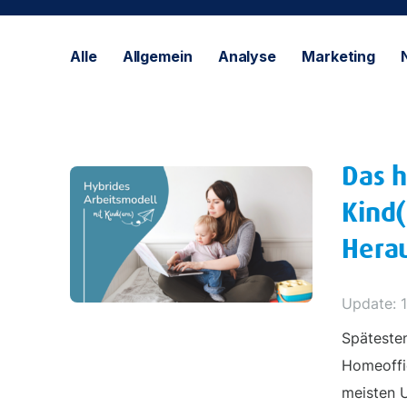
Alle
Allgemein
Analyse
Marketing
Das h
Kind(
Hera
Update: 
Spätesten
Homeoffic
meisten U