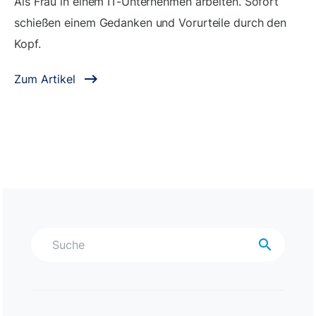
Als Frau in einem IT-Unternehmen arbeiten. Sofort
schießen einem Gedanken und Vorurteile durch den
Kopf.
Zum Artikel
search