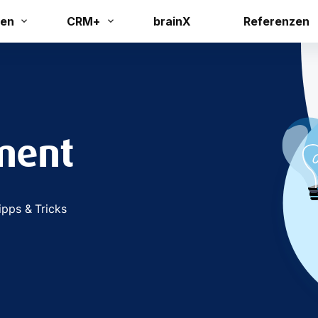
en
CRM+
brainX
Referenzen
ment
ipps & Tricks