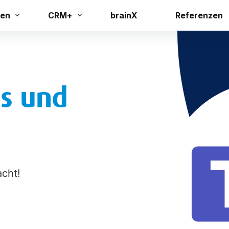
en
CRM+
brainX
Referenzen
ms und
cht!