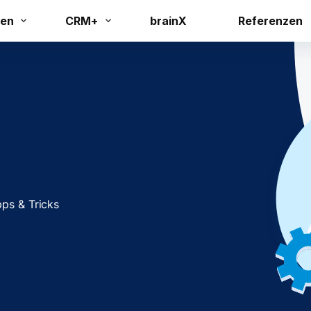
en
CRM+
brainX
Referenzen
pps & Tricks